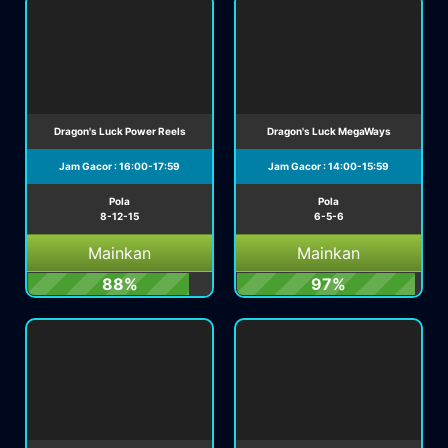
Dragon's Luck Power Reels
Dragon's Luck MegaWays
Jam Gacor : 16:00-17:59
Jam Gacor : 14:00-15:59
Pola
Pola
8-12-15
6-5-6
Mainkan
Mainkan
88%
97%