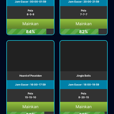
Jam Gacor : 00:00-01:59
Jam Gacor : 20:00-21:59
Pola
Pola
8-5-8
7-7-7
Mainkan
Mainkan
84%
82%
Hoard of Poseidon
Jingle Bells
Jam Gacor : 16:00-17:59
Jam Gacor : 18:00-19:59
Pola
Pola
15-15-10
8-20-15
Mainkan
Mainkan