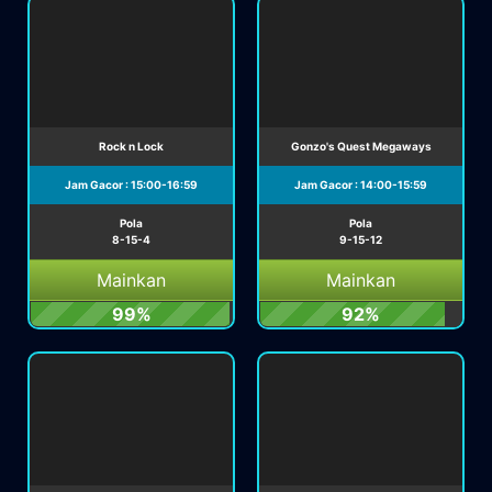
Rock n Lock
Gonzo's Quest Megaways
Jam Gacor : 15:00-16:59
Jam Gacor : 14:00-15:59
Pola
Pola
8-15-4
9-15-12
Mainkan
Mainkan
99%
92%