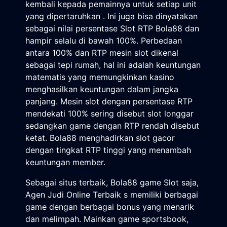
kembali kepada pemainnya untuk setiap unit
yang dipertaruhkan . Ini juga bisa dinyatakan
sebagai nilai persentase Slot RTP Bola88 dan
hampir selalu di bawah 100%. Perbedaan
antara 100% dan RTP mesin slot dikenal
sebagai tepi rumah, hal ini adalah keuntungan
matematis yang memungkinkan kasino
menghasilkan keuntungan dalam jangka
panjang. Mesin slot dengan persentase RTP
mendekati 100% sering disebut slot longgar
sedangkan game dengan RTP rendah disebut
ketat. Bola88 menghadirkan slot gacor
dengan tingkat RTP tinggi yang menambah
keuntungan member.
Sebagai situs terbaik, Bola88 game Slot saja,
Agen Judi Online Terbaik s memiliki berbagai
game dengan berbagai bonus yang menarik
dan melimpah. Mainkan game sportsbook,