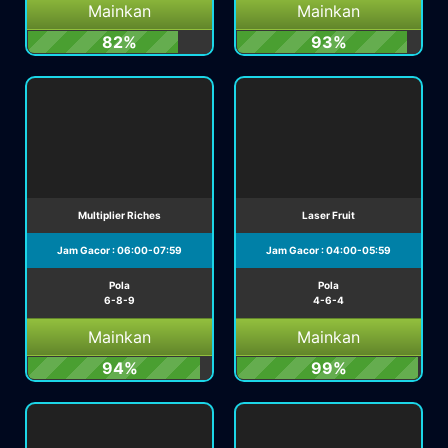
Mainkan
Mainkan
82%
93%
Multiplier Riches
Laser Fruit
Jam Gacor : 06:00-07:59
Jam Gacor : 04:00-05:59
Pola
Pola
6-8-9
4-6-4
Mainkan
Mainkan
94%
99%