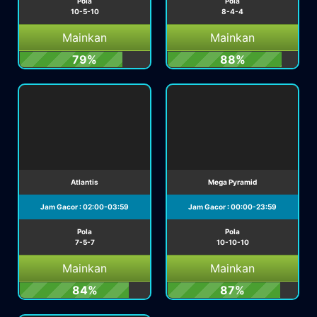
Pola
Pola
10-5-10
8-4-4
Mainkan
Mainkan
79%
88%
Atlantis
Mega Pyramid
Jam Gacor : 02:00-03:59
Jam Gacor : 00:00-23:59
Pola
Pola
7-5-7
10-10-10
Mainkan
Mainkan
84%
87%