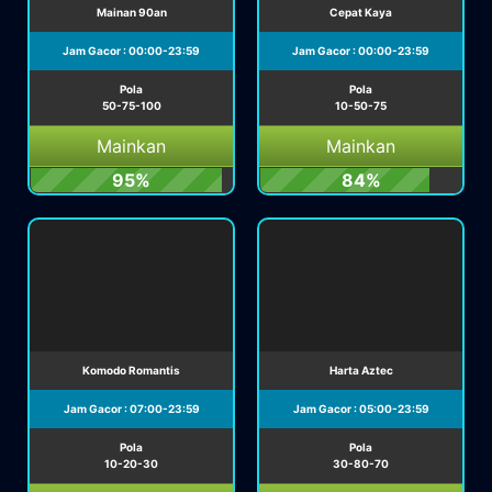
Mainan 90an
Cepat Kaya
Jam Gacor : 00:00-23:59
Jam Gacor : 00:00-23:59
Pola
Pola
50-75-100
10-50-75
Mainkan
Mainkan
95%
84%
Komodo Romantis
Harta Aztec
Jam Gacor : 07:00-23:59
Jam Gacor : 05:00-23:59
Pola
Pola
10-20-30
30-80-70