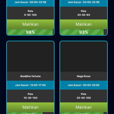
Jam Gacor : 00:00-23:59
Jam Gacor : 03:00-23:59
Pola
Pola
0-50-100
45-50-60
Mainkan
Mainkan
98%
93%
Aladdins fortune
Naga Emas
Jam Gacor : 12:00-17:00
Jam Gacor : 00:00-22:00
Pola
Pola
10-20-100
35-40-100
Mainkan
Mainkan